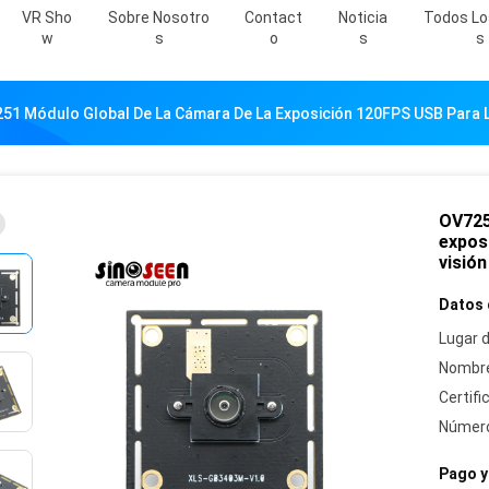
VR Sho
Sobre Nosotro
Contact
Noticia
Todos Lo
W
S
O
S
S
51 Módulo Global De La Cámara De La Exposición 120FPS USB Para L
OV725
expos
visió
Datos 
Lugar d
Nombre
Certifi
Número
Pago y