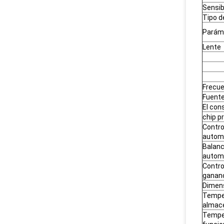
Sensib
Tipo d
Paráme
Lente
Frecue
Fuente
El con
chip pr
Contro
autom
Balanc
autom
Contro
gananc
Dimen
Tempe
almac
Tempe