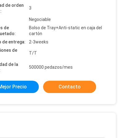
ad de orden
3
:
:
Negociable
es de
Bolso de Tray+Anti-static en caja del
uetado:
cartón
 de entrega:
2-3weeks
iones de
T/T
dad de la
500000 pedazos/mes
:
Mejor Precio
Contacto