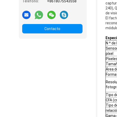
Teléfono:
+8618075543558
captur
240), 
de visi
El fac
recono
módulo
Contacto
Especi
N º de
Senso
píxel
Píxele
Tamaño
Área d
Forma
Resolu
fotog
Tipo d
CFA (
Tipo d
relaci
Gama 