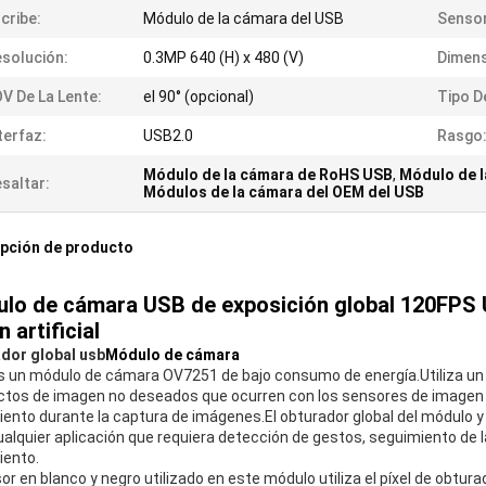
cribe:
Módulo de la cámara del USB
Sensor
solución:
0.3MP 640 (H) x 480 (V)
Dimens
V De La Lente:
el 90° (opcional)
Tipo D
terfaz:
USB2.0
Rasgo
Módulo de la cámara de RoHS USB
,
Módulo de 
saltar:
Módulos de la cámara del OEM del USB
pción de producto
lo de cámara USB de exposición global 120FPS 
n artificial
dor global usb
Módulo de cámara
s un módulo de cámara OV7251 de bajo consumo de energía.Utiliza un ob
ctos de imagen no deseados que ocurren con los sensores de imagen d
ento durante la captura de imágenes.El obturador global del módulo y s
ualquier aplicación que requiera detección de gestos, seguimiento de la
ento.
or en blanco y negro utilizado en este módulo utiliza el píxel de obtur