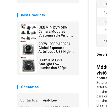
Es
Re
Best Products
FO
USB MIPI DVP OEM
In
Camera Modules
Customizable Vision
Solution Auto Focus
Re
200W 1080P AR0234
Global Exposure
Autofocus USB High-
Descri
Speed Snapshot
Camera Module
USB2.0 IMX291
Starlight Low
Módu
Illumination 60fps
Camera Module For
visió
Security Monitoring
obtura
Este e
Contactos
artefa
movimi
para c
Contactos:
Andy Lee
movimi
El sens