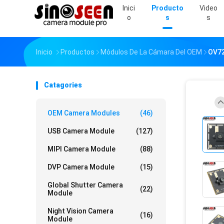
Inici
Producto
Video
O
S
S
Inicio
Productos
Módulos De La Cámara Del OEM
OV72
Catagories
OEM Camera Modules
(46)
USB Camera Module
(127)
MIPI Camera Module
(88)
DVP Camera Module
(15)
Global Shutter Camera
(22)
Module
Night Vision Camera
(16)
Module