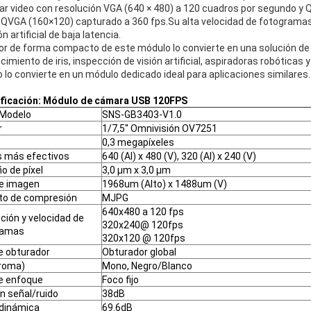
ar video con resolución VGA (640 × 480) a 120 cuadros por segundo y 
QQVGA (160×120) capturado a 360 fps.Su alta velocidad de fotogramas l
ón artificial de baja latencia.
tor de forma compacto de este módulo lo convierte en una solución de
cimiento de iris, inspección de visión artificial, aspiradoras robótica
 lo convierte en un módulo dedicado ideal para aplicaciones similares.
ficación: Módulo de cámara USB 120FPS
 Modelo
SNS-GB3403-V1.0
r
1/7,5'' Omnivisión OV7251
0,3 megapíxeles
s más efectivos
640 (Al) x 480 (V), 320 (Al) x 240 (V)
 de píxel
3,0 µm x 3,0 µm
e imagen
1968um (Alto) x 1488um (V)
to de compresión
MJPG
640x480 a 120 fps
ción y velocidad de
320x240@ 120fps
ramas
320x120 @ 120fps
e obturador
Obturador global
croma)
Mono, Negro/Blanco
e enfoque
Foco fijo
ón señal/ruido
38dB
dinámica
69.6dB