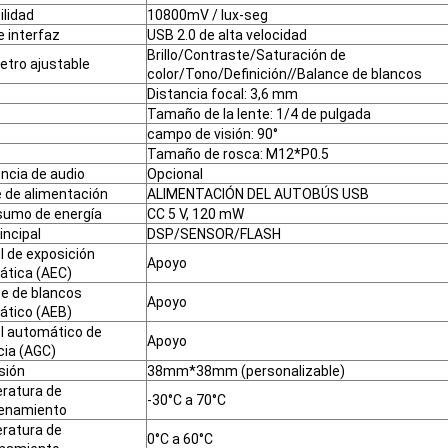
ilidad
10800mV / lux-seg
e interfaz
USB 2.0 de alta velocidad
Brillo/Contraste/Saturación de
tro ajustable
color/Tono/Definición//Balance de blancos
Distancia focal: 3,6 mm
Tamaño de la lente: 1/4 de pulgada
campo de visión: 90°
Tamaño de rosca: M12*P0.5
ncia de audio
Opcional
 de alimentación
ALIMENTACIÓN DEL AUTOBÚS USB
sumo de energía
CC 5 V, 120 mW
incipal
DSP/SENSOR/FLASH
l de exposición
Apoyo
ática (AEC)
e de blancos
Apoyo
ático (AEB)
l automático de
Apoyo
ia (AGC)
sión
38mm*38mm (personalizable)
ratura de
-30°C a 70°C
enamiento
ratura de
0°C a 60°C