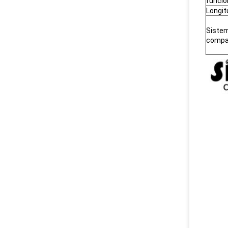
funci
Longit
Sistem
compa