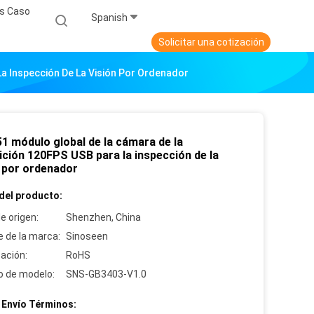
s Caso
Spanish
Solicitar una cotización
a Inspección De La Visión Por Ordenador
1 módulo global de la cámara de la
ición 120FPS USB para la inspección de la
n por ordenador
del producto:
e origen:
Shenzhen, China
 de la marca:
Sinoseen
cación:
RoHS
 de modelo:
SNS-GB3403-V1.0
 Envío Términos: