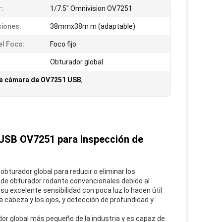
:
1/7.5" Omnivision OV7251
iones:
38mmx38m m (adaptable)
el Foco:
Foco fijo
:
Obturador global
la cámara de OV7251 USB
,
USB OV7251 para inspección de
turador global para reducir o eliminar los 
e obturador rodante convencionales debido al 
u excelente sensibilidad con poca luz lo hacen útil 
 cabeza y los ojos, y detección de profundidad y 
ador global más pequeño de la industria y es capaz de 