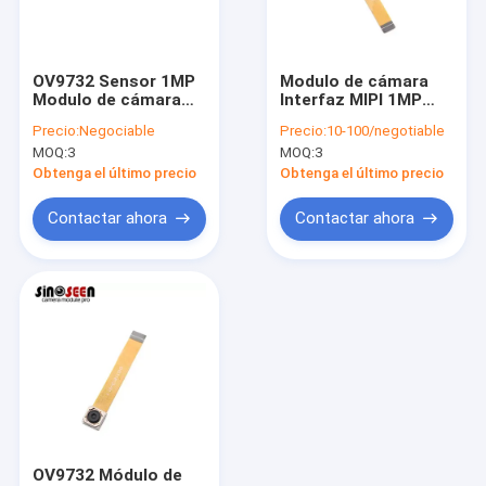
VR Show
Sobre nosotros
OV9732 Sensor 1MP
Modulo de cámara
Modulo de cámara
Interfaz MIPI 1MP
Visita a la fábrica
720P Autoenfoque
OV9732
Precio:
Negociable
Precio:
10-100/negotiable
Interfaz MIPI 30
MOQ:
3
MOQ:
3
Cuadro
Control de Calidad
Obtenga el último precio
Obtenga el último precio
Contacto
Contactar ahora
Contactar ahora
noticias
Todos los casos
Solicitar una cotización
Módulos de la cámara del OEM
OV9732 Módulo de