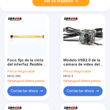
Dar su requisito
Foco fijo de la cinta
Módulo USB2.0 de la
del interfaz flexible
cámara de vídeo del
del tablero 1MP
timbre de 1MP 720P
Precio:
Negociable
Precio:
Negociable
Camera Module MIPI
con el sensor
MOQ:
200
MOQ:
3
GC1064
Obtenga el último precio
Obtenga el último precio
Contactar ahora
Contactar ahora