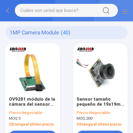
1MP Camera Module
(40)
OV9281 módulo de la
Sensor tamaño
cámara del sensor
pequeño de 19x19m
1MP MIPI para la
m 1MP Camera
Precio:
Negociable
Precio:
Negociable
prueba industrial
Module H42 para el
MOQ:
5
MOQ:
200
escáner del código
de barras del CCTV
Obtenga el último precio
Obtenga el último precio