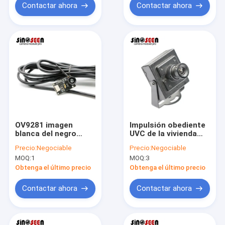
Contactar ahora
Contactar ahora
OV9281 imagen
Impulsión obediente
blanca del negro
UVC de la vivienda
global del obturador
USB 1MP Camera
Precio:
Negociable
Precio:
Negociable
1MP Monochrome
Module HD 720p del
MOQ:
1
MOQ:
3
Camera Module
metal
Obtenga el último precio
Obtenga el último precio
Contactar ahora
Contactar ahora