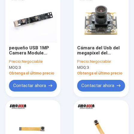
pequeño USB 1MP
Cámara del Usb del
Camera Module
megapíxel del
Omnivision OV9732
módulo de la cámara
Precio:
Negociable
Precio:
Negociable
sensor de 720P para
de 1MP WDR USB con
MOQ:
3
MOQ:
3
el ordenador portátil
Omnivision OV9623
del cuaderno
Obtenga el último precio
Obtenga el último precio
Contactar ahora
Contactar ahora
Inicio
Productos
Videos