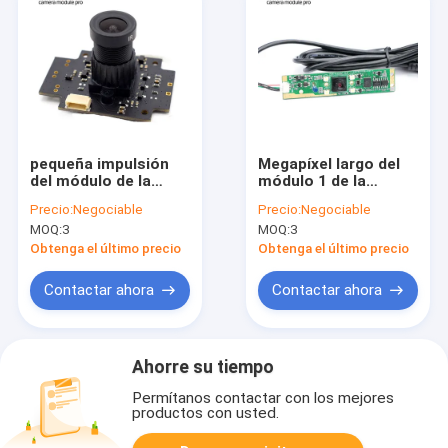
pequeña impulsión
Megapíxel largo del
del módulo de la
módulo 1 de la
cámara del Usb
cámara de la forma
Precio:
Negociable
Precio:
Negociable
OV9712 de 1mp 720p
HD Cmos USB de la
MOQ:
3
MOQ:
3
HD libre para el
tira con el LED
coche DVR
Obtenga el último precio
Obtenga el último precio
Contactar ahora
Contactar ahora
Ahorre su tiempo
Permítanos contactar con los mejores
productos con usted.