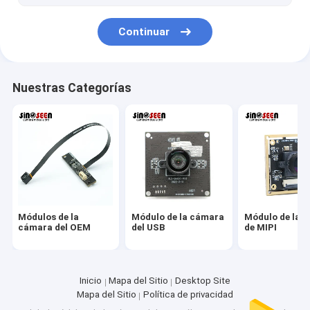
2MP Camera Module
Continuar
5MP Camera Module
8MP Camera Module
Nuestras Categorías
13MP Camera Module
Lente del módulo de cámara
Módulo de la cámara de la frambuesa pi
Módulos de la
Módulo de la cámara
Módulo de la 
cámara del OEM
del USB
de MIPI
Inicio
Mapa del Sitio
Desktop Site
Mapa del Sitio
Política de privacidad