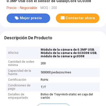
0.3MP USB con el sensor de GalaxyCore GC0308
Precio：Negociable
MOQ：200
Mejor precio
Contactar ahora
Descripción De Producto
,
Módulo de la cámara de 0.3MP USB
Alta luz
,
Módulo de la cámara de GC0308 USB
módulo de la cámara gc0308
Cantidad de orden
200
mínima
Capacidad de la
500000 pedazos/mes
fuente
Certificación
RoHs
Condiciones de
T/T
pago
Detalles de
Bolso de Tray+Anti-static en caja del
empaquetado
cartón