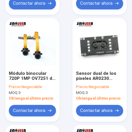
Contactar ahora
Contactar ahora
Módulo binocular
Sensor dual de los
720P 1MP OV7251 de
pixeles AR0230
la cámara del USB 2,0
HM2131 del módulo
Precio:
Negociable
Precio:
Negociable
flexibles y sensor de
1920x1080 de la
MOQ:
3
MOQ:
3
OV9281 Cmos
cámara de la lente de
WDR FHD
Obtenga el último precio
Obtenga el último precio
Contactar ahora
Contactar ahora