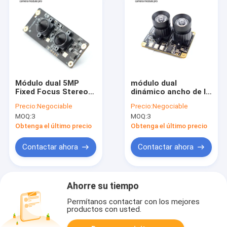
Módulo dual 5MP
módulo dual
Fixed Focus Stereo
dinámico ancho de la
3D de la cámara del
cámara de la lente
Precio:
Negociable
Precio:
Negociable
Usb de la lente
1080p con el sensor
MOQ:
3
MOQ:
3
OV5640
de AR0130 AR0230
Obtenga el último precio
Obtenga el último precio
Contactar ahora
Contactar ahora
Ahorre su tiempo
Permítanos contactar con los mejores
productos con usted.