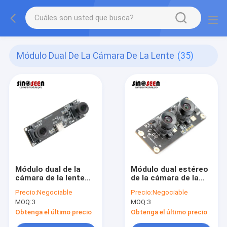
Módulo Dual De La Cámara De La Lente
(35)
Módulo dual de la
Módulo dual estéreo
cámara de la lente
de la cámara de la
para el tiroteo de
lente 3D del sensor
Precio:
Negociable
Precio:
Negociable
VR/de AR
OV4689 para
MOQ:
3
MOQ:
3
Regognition facial
Obtenga el último precio
Obtenga el último precio