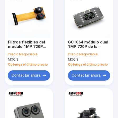
Filtros flexibles del
GC1064 módulo dual
módulo 1MP 720P
1MP 720P de la
650nm 850nm de
cámara de la lente
Precio:
Negociable
Precio:
Negociable
MIPI CSI2 FPC Dual
del sensor 30FPS
MOQ:
3
MOQ:
3
Camera
para los robots
elegantes
Obtenga el último precio
Obtenga el último precio
Contactar ahora
Contactar ahora
Inicio
Productos
Videos