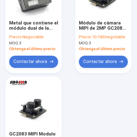
VR Show
Sobre nosotros
Metal que contiene el
Módulo de cámara
módulo dual de la
MIPI de 2MP GC2083
Visita a la fábrica
cámara del robot de
con bajo consumo de
Precio:
Negociable
Precio:
10-100/negotiable
la lente con el sensor
energía, alto rango
MOQ:
3
MOQ:
3
de Omnivision
dinámico y eficiencia
Control de Calidad
OV7251
de píxeles
Obtenga el último precio
Obtenga el último precio
compactos para
sistemas integrados
Contacto
Contactar ahora
Contactar ahora
noticias
Todos los casos
Solicitar una cotización
Módulos de la cámara del OEM
GC2083 MIPI Modulo