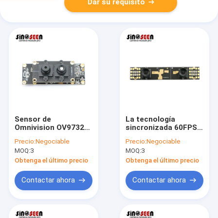
Dar su requisito
Sensor de
La tecnología
Omnivision OV9732
sincronizada 60FPS
del módulo de la
se dobla estéreo del
Precio:
Negociable
Precio:
Negociable
cámara CCD de 1MP
módulo 2.5MP 3D de
MOQ:
3
MOQ:
3
Dual Lens Stereo 3D
la cámara de la lente
Obtenga el último precio
Obtenga el último precio
Contactar ahora
Contactar ahora