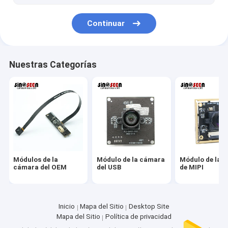
2MP Camera Module
Continuar
5MP Camera Module
8MP Camera Module
Nuestras Categorías
13MP Camera Module
Lente del módulo de cámara
Módulo de la cámara de la frambuesa pi
Módulos de la
Módulo de la cámara
Módulo de la 
cámara del OEM
del USB
de MIPI
Inicio
Mapa del Sitio
Desktop Site
Mapa del Sitio
Política de privacidad