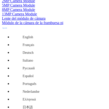
2MP Camera Module
5MP Camera Module
8MP Camera Module
13MP Camera Module
Lente del módulo de cámara
Módulo de la cámara de la frambuesa pi
Spanish
English
Français
Deutsch
Italiano
Русский
Español
Português
Nederlandse
Ελληνικά
日本語