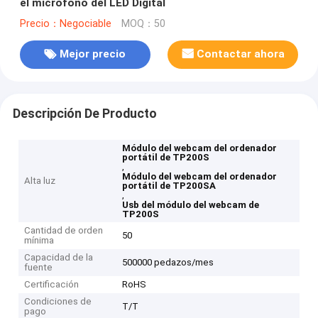
el micrófono del LED Digital
Precio：Negociable
MOQ：50
Mejor precio
Contactar ahora
Descripción De Producto
Módulo del webcam del ordenador
portátil de TP200S
,
Módulo del webcam del ordenador
Alta luz
portátil de TP200SA
,
Usb del módulo del webcam de
TP200S
Cantidad de orden
50
mínima
Capacidad de la
500000 pedazos/mes
fuente
Certificación
RoHS
Condiciones de
T/T
pago