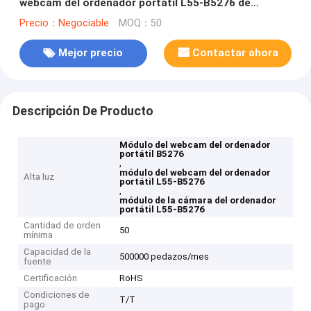
webcam del ordenador portátil L55-B5276 de
TOSHIBA
Precio：Negociable
MOQ：50
Mejor precio
Contactar ahora
Descripción De Producto
Módulo del webcam del ordenador
portátil B5276
,
módulo del webcam del ordenador
Alta luz
portátil L55-B5276
,
módulo de la cámara del ordenador
portátil L55-B5276
Cantidad de orden
50
mínima
Capacidad de la
500000 pedazos/mes
fuente
Certificación
RoHS
Condiciones de
T/T
pago