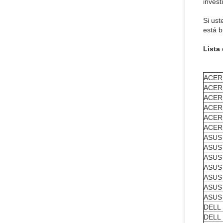
invest
Si ust
está b
Lista
ACER 
ACER 
ACER
ACER
ACER 
ACER
ASUS
ASUS
ASUS
ASUS
ASUS
ASUS
ASUS
DELL 
DELL 