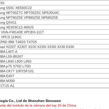
450
ung 550C XE550C22
ung NP700Z7C NP700Z5C NP530U4C
ung NP780Z5E VP880Z5E NP680Z5E
ung QX411
ung XE303C12-A0IUS
 VGN-FW140E VPCEH-111T
 VPCS 119GC
KPAD IBM T460S T470S
pad X220T X230T X220 X220I X230I X230 E430
IBA L40T-A
IBA L55-B5267
BA L840 L800 L850
IBA p75 S75D L75D
IBA CK77 10P2SF101
IBA E45T
IBA M300
 CT15-A1
logía Co., Ltd de Shenzhen Sinoseen
ante del módulo de la cámara del top 10 de China