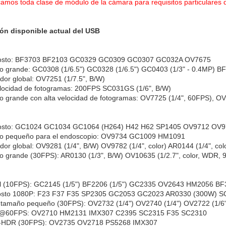
camos toda clase de módulo de la cámara para requisitos particulares
ón disponible actual del USB
costo: BF3703 BF2103 GC0329 GC0309 GC0307 GC032A OV7675
 grande: GC0308 (1/6.5") GC0328 (1/6.5") GC0403 (1/3" - 0.4MP) BF
dor global: OV7251 (1/7.5", B/W)
elocidad de fotogramas: 200FPS SC031GS (1/6", B/W)
 grande con alta velocidad de fotogramas: OV7725 (1/4", 60FPS), OV
costo: GC1024 GC1034 GC1064 (H264) H42 H62 SP1405 OV9712 OV
o pequeño para el endoscopio: OV9734 GC1009 HM1091
dor global: OV9281 (1/4", B/W) OV9782 (1/4", color) AR0144 (1/4", colo
 grande (30FPS): AR0130 (1/3", B/W) OV10635 (1/2.7", color, WDR, 96
 (10FPS): GC2145 (1/5") BF2206 (1/5") GC2335 OV2643 HM2056 BF
costo 1080P: F23 F37 F35 SP2305 GC2053 GC2023 AR0330 (300W) 
tamaño pequeño (30FPS): OV2732 (1/4") OV2740 (1/4") OV2722 (1/6"
@60FPS: OV2710 HM2131 IMX307 C2395 SC2315 F35 SC2310
-HDR (30FPS): OV2735 OV2718 PS5268 IMX307