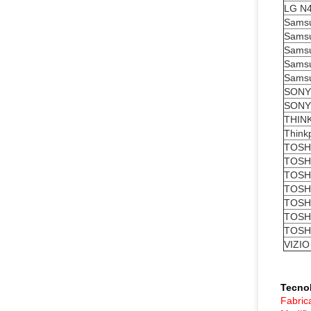
LG N
Sams
Sams
Sams
Sams
Sams
SONY
SONY
THIN
Think
TOSH
TOSH
TOSHI
TOSH
TOSH
TOSH
TOSH
VIZIO
Tecno
Fabric