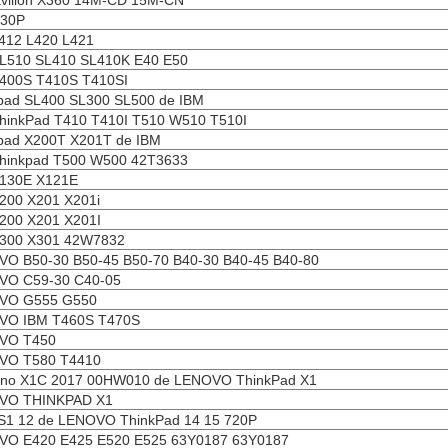
vilion X360 14M-CD 15M-CN
930P
412 L420 L421
L510 SL410 SL410K E40 E50
400S T410S T410SI
pad SL400 SL300 SL500 de IBM
hinkPad T410 T410I T510 W510 T510I
pad X200T X201T de IBM
hinkpad T500 W500 42T3633
130E X121E
200 X201 X201i
200 X201 X201I
X300 X301 42W7832
O B50-30 B50-45 B50-70 B40-30 B40-45 B40-80
VO C59-30 C40-05
VO G555 G550
VO IBM T460S T470S
VO T450
VO T580 T4410
no X1C 2017 00HW010 de LENOVO ThinkPad X1
VO THINKPAD X1
S1 12 de LENOVO ThinkPad 14 15 720P
VO E420 E425 E520 E525 63Y0187 63Y0187