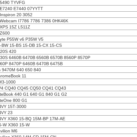
 5490 TYVFG
 E7240 E7440 07YYTT
Inspiron 20 3052
Webcam I7786 7786 7386 0HK46K
XPS 15Z L511Z
 Z600
yte P55W v6 P35W V5
-BW 15-BS 15-DB 15-CX 15-CS
20S 420
30S 6460B 6470B 6560B 6570B 8560P 8570P
60P 8470P 6460B 6470B 6475B
s 9470M 640 650 840
hromeBook 11
M3-1000
V4 CQ40 CQ45 CQ50 CQ41 CQ43
iteBook 440 G1 640 G1 840 G1 G2
iteOne 800 G1
NVY 15T-3000
NVY 23
NVY X360 15-BQ 15M-BP 17M-AE
6-W X360 15-W
vilion M6