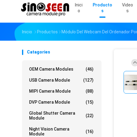
Inici
Producto
Video
O
S
S
Inicio
Productos
Módulo Del Webcam Del Ordenador Por
Catagories
OEM Camera Modules
(46)
USB Camera Module
(127)
MIPI Camera Module
(88)
DVP Camera Module
(15)
Global Shutter Camera
(22)
Module
Night Vision Camera
(16)
Module