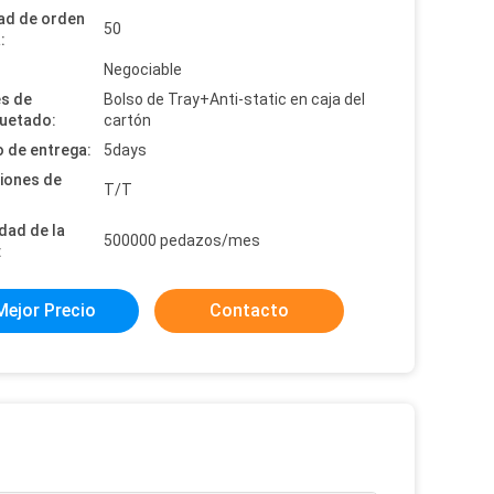
ad de orden
50
:
:
Negociable
es de
Bolso de Tray+Anti-static en caja del
uetado:
cartón
 de entrega:
5days
iones de
T/T
dad de la
500000 pedazos/mes
:
Mejor Precio
Contacto