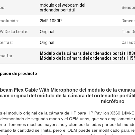
módulo del webcam del
po:
Sensor
ordenador portátil
solución:
2MP 1080P
Dimens
V De La Lente:
Original
Tipo D
terfaz:
Original
Caract
Módulo de la cámara del ordenador portátil X3
saltar:
Módulo de la cámara del ordenador portátil 1
pción de producto
cam Flex Cable With Microphone del módulo de la cámara d
am original del módulo de la cámara del ordenador portát
micrófono
es el módulo original de la cámara de HP para HP Pavilion X360 14M
 desmontado de segunda mano y el OEM unos, que son ampliamente uti
no. Tenemos muchos mayoristas y clientes de todas partes del mundo. L
tado la cantidad se limita, pero el OEM puede ser modificado para re