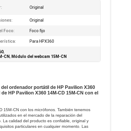
:
Original
iones:
Original
el Foco:
Foco fijo
erística:
Para HPX360
60
,
5M-CN
,
Módulo del webcam 15M-CN
el ordenador portátil de HP Pavilion X360
il de HP Pavilion X360 14M-CD 15M-CN con el
-CD 15M-CN con los micrófonos. También tenemos
lizados en el mercado de la reparación del
a calidad del producto es confiable, original y
quisitos particulares en cualquier momento. Las