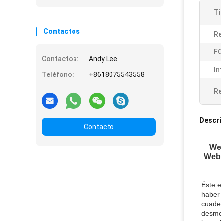
Ti
Contactos
Re
FO
Contactos:
Andy Lee
In
Teléfono:
+8618075543558
Re
Descri
Contacto
Web
Webc
Éste 
haber
cuader
desmon