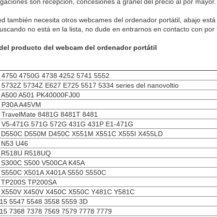
igaciones son recepción, concesiones a granel del precio al por mayor.
ed también necesita otros webcames del ordenador portátil, abajo está 
uscando no está en la lista, no dude en entrarnos en contacto con por
 del producto del webcam del ordenador portátil
4750 4750G 4738 4252 5741 5552
5732Z 5734Z E627 E725 5517 5334 series del nanovoltio
 A500 A501 PK40000FJ00
 P30A A45VM
TravelMate 8481G 8481T 8481
 V5-471G 571G 572G 431G 431P E1-471G
 D550C D550M D450C X551M X551C X555I X455LD
 N53 U46
 R518U R518UQ
 S300C S500 V500CA K45A
 S550C X501A X401A S550 S550C
 TP200S TP200SA
 X550V X450V X450C X550C Y481C Y581C
15 5547 5548 3558 5559 3D
15 7368 7378 7569 7579 7778 7779