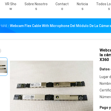
VR Sho
Sobre Nosotro
Contact
Noticia
Todos Lo
W
S
O
S
S
tátil
Webcam Flex Cable With Microphone Del Módulo De La Cámara 
Webca
la cám
X360
Datos 
Lugar d
Nombre
Certifi
Número
Pago y