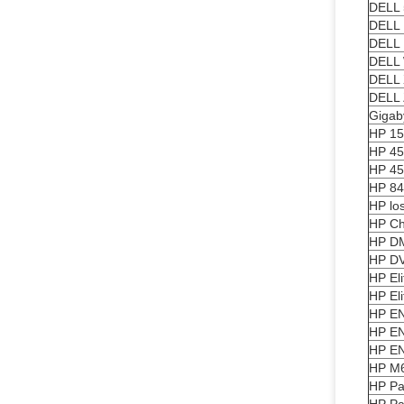
DELL
DELL
DELL 
DELL 
DELL 
DELL
Gigab
HP 15
HP 45
HP 45
HP 84
HP lo
HP C
HP D
HP D
HP El
HP El
HP E
HP E
HP E
HP M
HP Pa