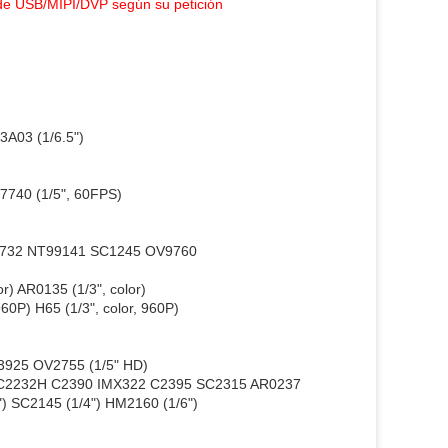
 de USB/MIPI/DVP según su petición
3A03 (1/6.5")
7740 (1/5", 60FPS)
9732 NT99141 SC1245 OV9760
r) AR0135 (1/3", color)
0P) H65 (1/3", color, 960P)
3925 OV2755 (1/5" HD)
SC2232H C2390 IMX322 C2395 SC2315 AR0237
) SC2145 (1/4") HM2160 (1/6")