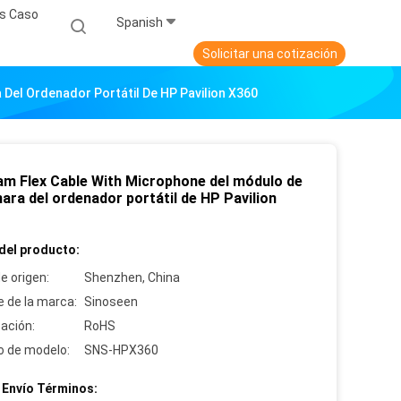
s Caso
Spanish
Solicitar una cotización
Del Ordenador Portátil De HP Pavilion X360
m Flex Cable With Microphone del módulo de
ara del ordenador portátil de HP Pavilion
del producto:
e origen:
Shenzhen, China
 de la marca:
Sinoseen
cación:
RoHS
 de modelo:
SNS-HPX360
 Envío Términos: