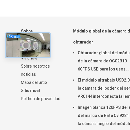
Sobre
Módulo global de la cámara d
Inicio
obturador
Productos
Obturador global del módu
VR Show
de la cámara de OG02B10
Sobre nosotros
60FPS USB para los usos
noticias
industriales de la visión po
El módulo ultrabajo USB2.0
Mapa del Sitio
ordenador
la cámara del poder del se
Sitio movil
AR0144 interconecta la len
Política de privacidad
M12
Imagen blanca 120FPS del 
del marco de Rate Ov 9281
la cámara negro del módul