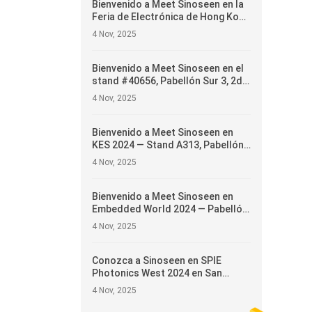
Bienvenido a Meet Sinoseen en la
Feria de Electrónica de Hong Kong
2025 — Stand #5E-H15, 13–16 de
4 Nov, 2025
abril
Bienvenido a Meet Sinoseen en el
stand #40656, Pabellón Sur 3, 2do
piso — Presentando soluciones
4 Nov, 2025
innovadoras de módulos de
cámara
Bienvenido a Meet Sinoseen en
KES 2024 — Stand A313, Pabellón
A, 1er piso
4 Nov, 2025
Bienvenido a Meet Sinoseen en
Embedded World 2024 — Pabellón
5, Stand 5-235c
4 Nov, 2025
Conozca a Sinoseen en SPIE
Photonics West 2024 en San
Francisco — Presentando
4 Nov, 2025
soluciones de módulos de cámara
de vanguardia