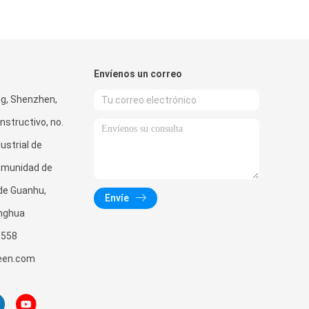
Envíenos un correo
g, Shenzhen,
nstructivo, no.
ustrial de
omunidad de
 de Guanhu,
Envíe
onghua
3558
een.com