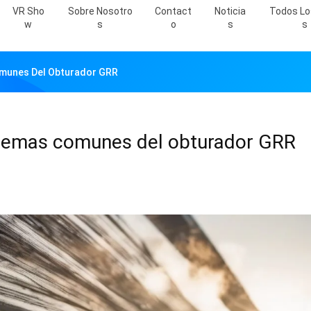
VR Sho
Sobre Nosotro
Contact
Noticia
Todos Lo
W
S
O
S
S
omunes Del Obturador GRR
blemas comunes del obturador GRR