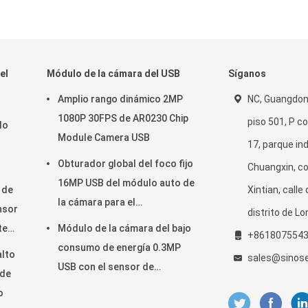
el
Módulo de la cámara del USB
Síganos
Amplio rango dinámico 2MP
NC, Guangdon
1080P 30FPS de AR0230 Chip
piso 501, P co
lo
Module Camera USB
17, parque ind
Obturador global del foco fijo
Chuangxin, c
r
16MP USB del módulo auto de
 de
Xintian, calle
la cámara para el
nsor
distrito de L
reconocimiento de cara
te
Módulo de la cámara del bajo
+861807554
consumo de energía 0.3MP
alto
sales@sinos
USB con el sensor de
 de
GalaxyCore GC0308
o