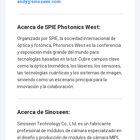
andy@sinoseen.com
.
sienten confiados ofrecer a clientes con el precio más
VR Show
competitivo y la mejor calidad.
Sobre nosotros
Actualmente, nuestros productos implican en módulo del módulo
Acerca de SPIE Photonics West:
de
la
cámara del USB, de
la
cámara de MIPI, módulo de
la
Visita a la fábrica
cámara de DVP, módulo de
la
cámara del teléfono móvil, módulo
Organizado por SPIE, la sociedad internacional de
de
la
cámara del cuaderno, cámara de seguridad, cámara del
coche y los productos elegantes de
la
cámara de
la
piedra de
óptica y fotónica, Photonics West es la conferencia
Control de Calidad
afilar en muchas diversas áreas como VR, AR, 3D, el AI, el
y exposición más grande del mundo para
dispositivo usable, las auriculares, la robótica
de
los
vidrios, IoT,
tecnologías basadas en la luz. Cubre campos clave
Contacto
industrial, agrotechny médicos, biométrica, proyección de
como la óptica biomédica, los láseres, los sensores,
imagen, visión por ordenador, visión de ordenador, seguridad,
etc. Cualquier relacionado con el producto con el módulo de
la
las tecnologías cuánticas y los sistemas de imagen,
noticias
cámara,
podemos encontrar la mejor solución para usted.
sirviendo como un escenario principal para la
innovación y la colaboración.
Todos los casos
Solicitar una cotización
Acerca de Sinoseen:
Sinoseen Technology Co., Ltd. es un fabricante
Módulos de la cámara del OEM
profesional de módulos de cámara especializado en
el diseño y producción de módulos de cámara MIPI,