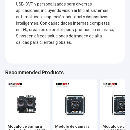
Módulo de la cámara del USB
USB, DVP y personalizados para diversas
aplicaciones, incluyendo visión artificial, sistemas
Módulo de la cámara de MIPI
automotrices, inspección industrial y dispositivos
inteligentes. Con capacidades internas completas
Módulo de la cámara de DVP
en I+D, creación de prototipos y producción en masa,
Sinoseen ofrece soluciones de imagen de alta
Módulo global de la cámara del obturador
calidad para clientes globales.
Módulo de la cámara de la visión nocturna
Módulo de la cámara del endoscopio
Recommended Products
Módulo dual de la cámara de la lente
Módulo de la cámara del reconocimiento de cara
módulo del webcam del ordenador portátil
1MP Camera Module
Módulo de cámara
Modulo de cámara
Modulo de cá