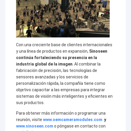
Con una creciente base de clientes internacionales
y una línea de productos en expansión,
Sinoseen
continúa fortaleciendo su presencia en la
industria global de la imagen
. Al combinar la
fabricación de precisión, las tecnologías de
sensores avanzadas y los servicios de
personalización rápida, la compañía tiene como
objetivo capacitar a las empresas para integrar
sistemas de visión más inteligentes y eficientes en
Inicio
sus productos.
La tecnología Co., Ltd de Shenzhen Sinoseen fue establecida en
marzo de 2009. Por décadas excesivas, Sinoseen se ha
Productos
Para obtener más información o programar una
dedicado a proveer de clientes las diversas soluciones
reunión, visite
www.oemcameramodules.com
y
modificadas para requisitos particulares OEM/ODM del
Videos
tratamiento de la imagen del Cmos del diseño y del desarrollo,
www.sinoseen.com
o póngase en contacto con
fabricación, a las después-ventas service.we todo en uno se