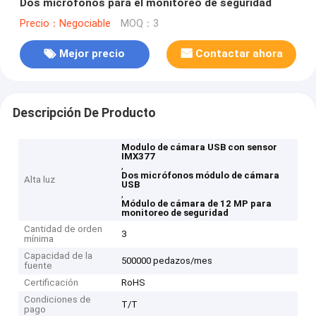
Dos micrófonos para el monitoreo de seguridad
Precio：Negociable
MOQ：3
Mejor precio
Contactar ahora
Descripción De Producto
Modulo de cámara USB con sensor
IMX377
,
Dos micrófonos módulo de cámara
Alta luz
USB
,
Módulo de cámara de 12 MP para
monitoreo de seguridad
Cantidad de orden
3
mínima
Capacidad de la
500000 pedazos/mes
fuente
Certificación
RoHS
Condiciones de
T/T
pago