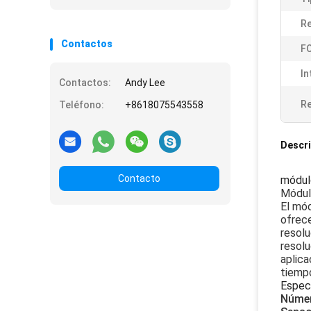
Re
Contactos
FO
In
Contactos:
Andy Lee
Re
Teléfono:
+8618075543558
Descri
Contacto
módul
Módul
El mód
ofrece
resolu
resolu
aplica
tiempo
Especi
Númer