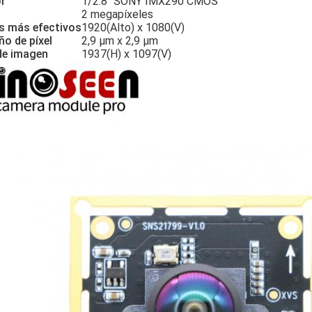
r
1/2.8'' SONY IMX290 CMOS
2 megapíxeles
es más efectivos
1920(Alto) x 1080(V)
o de píxel
2,9 µm x 2,9 µm
de imagen
1937(H) x 1097(V)