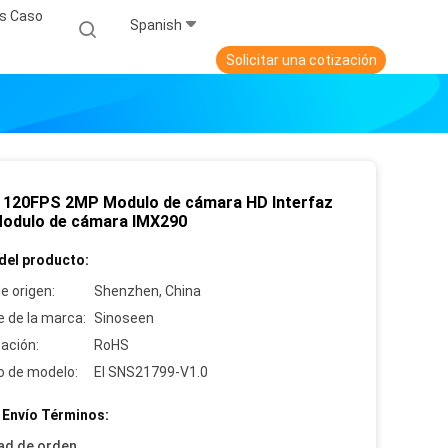
s Caso
Spanish
Solicitar una cotización
 120FPS 2MP Modulo de cámara HD Interfaz
Modulo de cámara IMX290
del producto:
e origen:
Shenzhen, China
 de la marca:
Sinoseen
cación:
RoHS
 de modelo:
El SNS21799-V1.0
 Envío Términos:
ad de orden