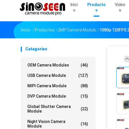
Inici
Producto
Video
O
S
S
Inicio
Productos
2MP Camera Module
1080p 120FPS 
Catagories
OEM Camera Modules
(46)
USB Camera Module
(127)
MIPI Camera Module
(88)
DVP Camera Module
(15)
Global Shutter Camera
(22)
Module
Night Vision Camera
(16)
Module