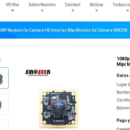
VR Sho
Sobre Nosotro
Contact
Noticia
Todos Lo
W
S
O
S
S
2MP Modulo De Cámara HD Interfaz Mipi Modulo De Cámara IMX290
1080p
Mipi 
Datos 
Lugar d
Nombre
Certifi
Número
Pago y
Cantid