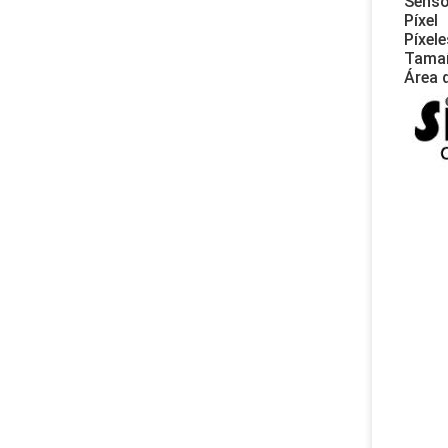
Senso
Píxel
Píxel
Tamañ
Área 