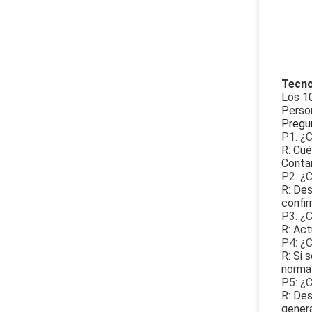
Tecno
Los 10
Perso
Pregu
P1. ¿
R: Cué
Contar
P2. ¿
R: Des
confir
P3: ¿
R: Ac
P4: ¿
R: Si 
norma
P5: ¿C
R: De
gener