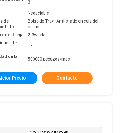
3
:
:
Negociable
es de
Bolso de Tray+Anti-static en caja del
uetado:
cartón
 de entrega:
2-3weeks
iones de
T/T
dad de la
500000 pedazos/mes
:
Mejor Precio
Contacto
:
1/2.8" SONY IMX290