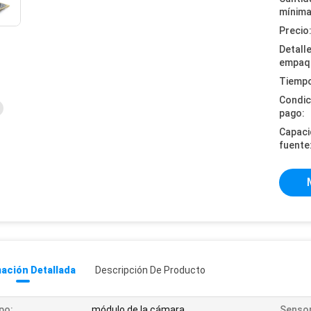
mínima
Precio
Detall
empaq
Tiempo
Condic
pago:
Capaci
fuente
ación Detallada
Descripción De Producto
po:
módulo de la cámara
Sensor