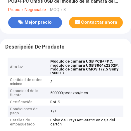
PCB+FPC Cmos USB del módulo de la cámara del
OEM
Precio：Negociable
MOQ：3
Mejor precio
Contactar ahora
Descripción De Producto
,
Módulo de cámara USB PCB+FPC
,
módulo de cámara USB 3864x2202P
Alta luz
módulo de cámara CMOS 1/2.5 Sony
IMX317
Cantidad de orden
3
mínima
Capacidad de la
500000 pedazos/mes
fuente
Certificación
RoHS
Condiciones de
T/T
pago
Detalles de
Bolso de Tray+Anti-static en caja del
empaquetado
cartón