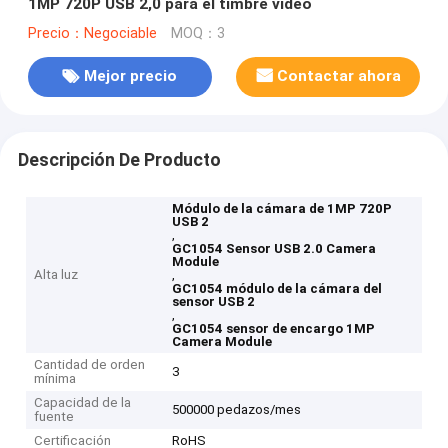
1MP 720P USB 2,0 para el timbre video
Precio：Negociable
MOQ：3
Mejor precio
Contactar ahora
Descripción De Producto
Módulo de la cámara de 1MP 720P
USB 2
,
GC1054 Sensor USB 2.0 Camera
Module
Alta luz
,
GC1054 módulo de la cámara del
sensor USB 2
,
GC1054 sensor de encargo 1MP
Camera Module
Cantidad de orden
3
mínima
Capacidad de la
500000 pedazos/mes
fuente
Certificación
RoHS