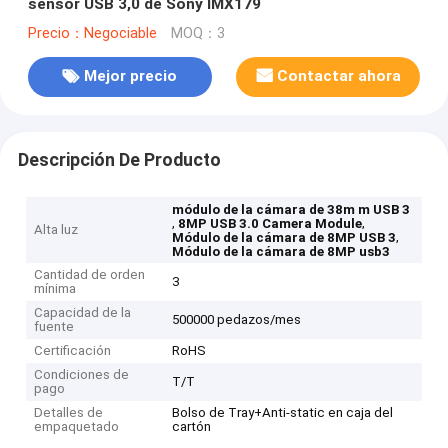
sensor USB 3,0 de Sony IMX179
Precio：Negociable
MOQ：3
Mejor precio
Contactar ahora
Descripción De Producto
módulo de la cámara de 38m m USB 3
,
,
8MP USB 3.0 Camera Module
Alta luz
,
Módulo de la cámara de 8MP USB 3
Módulo de la cámara de 8MP usb3
Cantidad de orden
3
mínima
Capacidad de la
500000 pedazos/mes
fuente
Certificación
RoHS
Condiciones de
T/T
pago
Detalles de
Bolso de Tray+Anti-static en caja del
empaquetado
cartón